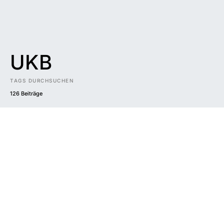
UKB
TAGS DURCHSUCHEN
126 Beiträge
Impressum
|
Datenschutzerklärung
|
Barrierefreiheit
DUNKEL