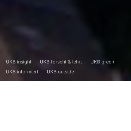
UKB insight
UKB forscht & lehrt
UKB green
UKB informiert
UKB outside
Impressum
|
Datenschutzerklärung
|
Barrierefreiheit
DUNKEL