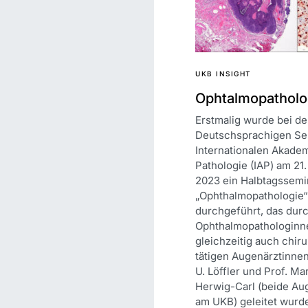
UKB INSIGHT
Ophtalmopatholo
Erstmalig wurde bei de
Deutschsprachigen Sek
Internationalen Akadem
Pathologie (IAP) am 21
2023 ein Halbtagssemi
„Ophthalmopathologie“
durchgeführt, das durc
Ophthalmopathologinn
gleichzeitig auch chir
tätigen Augenärztinnen
U. Löffler und Prof. Mar
Herwig-Carl (beide Aug
am UKB) geleitet wurde