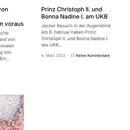
von
Prinz Christoph II. und
Bonna Nadine I. am UKB
n voraus
Jecker Besuch in der Augenklinik
Am 8. Februar haben Prinz
ische
Christoph II. und Bonna Nadine I.
and von
das UKB…
ionalen
ng von
6. März 2023
Keine Kommentare
 Ein…