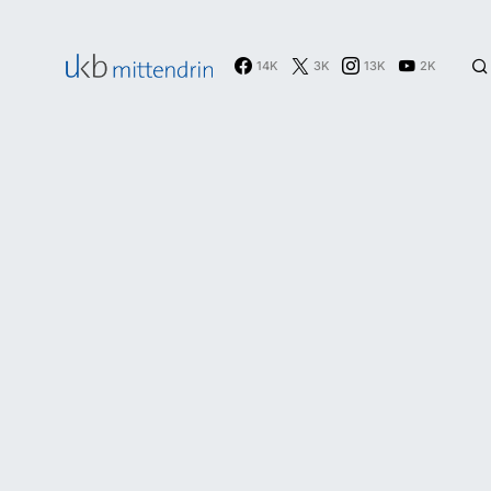
14K
3K
13K
2K