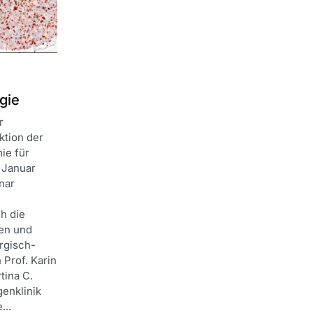
gie
r
tion der
ie für
. Januar
nar
h die
en und
urgisch-
 Prof. Karin
tina C.
enklinik
...