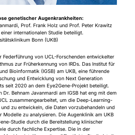
ose genetischer Augenkrankheiten:
vanmardi, Prof. Frank Holz und Prof. Peter Krawitz
iner internationalen Studie beteiligt.
sitätsklinikum Bonn (UKB)
er Federführung von UCL-Forschenden entwickelter
hmus zur Früherkennung von IRDs. Das Institut für
 und Bioinformatik (IGSB) am UKB, eine führende
orschung und Entwicklung von Next Generation
its seit 2020 an dem Eye2Gene-Projekt beteiligt.
on Dr. Behnam Javanmardi am IGSB hat eng mit dem
CL zusammengearbeitet, um die Deep-Learning-
 und zu entwickeln, die Daten vorzubehandeln und
er Modelle zu analysieren. Die Augenklinik am UKB
ene-Studie durch die Bereitstellung klinischer
e durch fachliche Expertise. Die in der