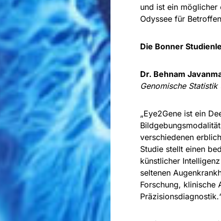
und ist ein möglicher
Odyssee für Betroffene
Die Bonner Studienle
Dr. Behnam Javanma
Genomische Statistik
„Eye2Gene ist ein Dee
Bildgebungsmodalität
verschiedenen erblic
Studie stellt einen 
künstlicher Intellige
seltenen Augenkrankhe
Forschung, klinische
Präzisionsdiagnostik.