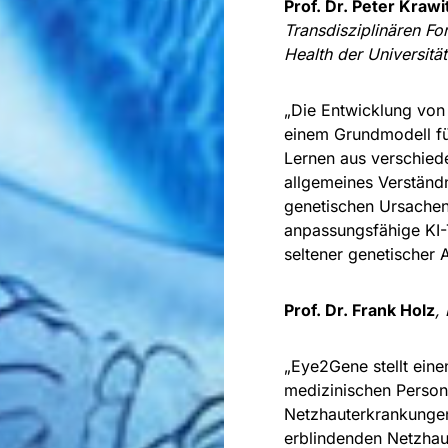
Prof. Dr. Peter Krawi
Transdisziplinären F
Health der Universitä
„Die Entwicklung von
einem Grundmodell fü
Lernen aus verschied
allgemeines Verständ
genetischen Ursachen
anpassungsfähige KI-T
seltener genetischer
Prof. Dr. Frank Holz
,
„Eye2Gene stellt ein
medizinischen Persona
Netzhauterkrankungen 
erblindenden Netzhau