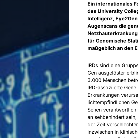
Ein internationales
des University Coll
Intelligenz, Eye2Gen
Augenscans die gene
Netzhauterkrankunge
für Genomische Stati
maßgeblich an den Er
IRDs sind eine Gruppe
Gen ausgelöster erbl
3.000 Menschen betro
IRD-assoziierte Gene 
Erkrankungen verursa
lichtempfindlichen Ge
Sehen verantwortlich
an sehbehindert sein,
der Zeit verschlechte
inzwischen in klinisch