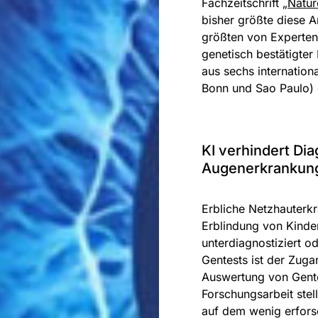
Fachzeitschrift
„Natur
bisher größte diese Ar
größten von Experten
genetisch bestätigter
aus sechs internation
Bonn und Sao Paulo) 
KI verhindert Di
Augenerkrankun
Erbliche Netzhauterk
Erblindung von Kinde
unterdiagnostiziert od
Gentests ist der Zug
Auswertung von Gentes
Forschungsarbeit stel
auf dem wenig erfors