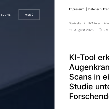
Impressum
|
Datenschutzer
SUCHE
MENÜ
Startseite
UKB forscht & le
12. August 2025
3 M
KI-Tool er
Augenkran
Scans in e
Studie unt
Forschend