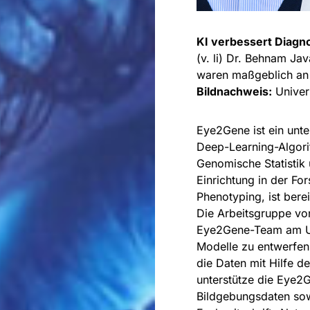
KI verbessert Diagn
(v. li) Dr. Behnam Ja
waren maßgeblich an e
Bildnachweis:
Univer
Eye2Gene ist ein unt
Deep-Learning-Algorit
Genomische Statistik
Einrichtung in der F
Phenotyping, ist bere
Die Arbeitsgruppe v
Eye2Gene-Team am U
Modelle zu entwerfen
die Daten mit Hilfe d
unterstütze die Eye2G
Bildgebungsdaten sowi