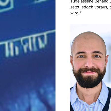
zugelassene Behandl
setzt jedoch voraus, 
wird.“