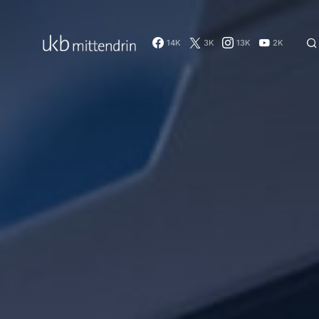
14K
3K
13K
2K