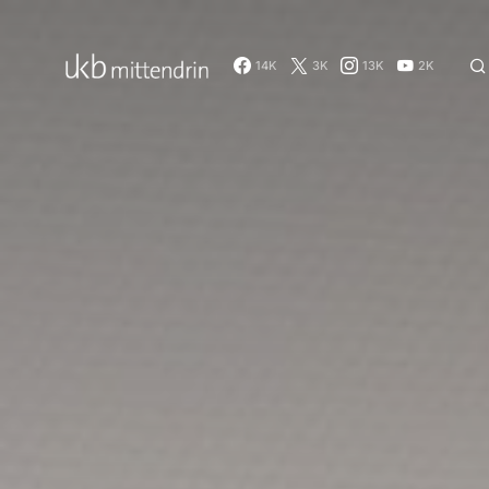
14K
3K
13K
2K