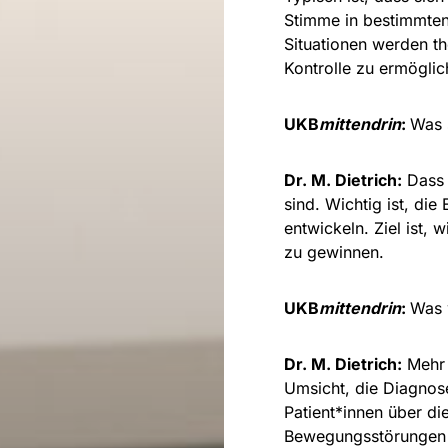
Stimme in bestimmten
Situationen werden t
Kontrolle zu ermöglic
UKB
mittendrin
:
Was 
Dr. M. Dietrich:
Dass 
sind. Wichtig ist, di
entwickeln. Ziel ist,
zu gewinnen.
UKB
mittendrin
:
Was 
Dr. M. Dietrich:
Mehr 
Umsicht, die Diagnose
Patient*innen über di
Bewegungsstörungen is