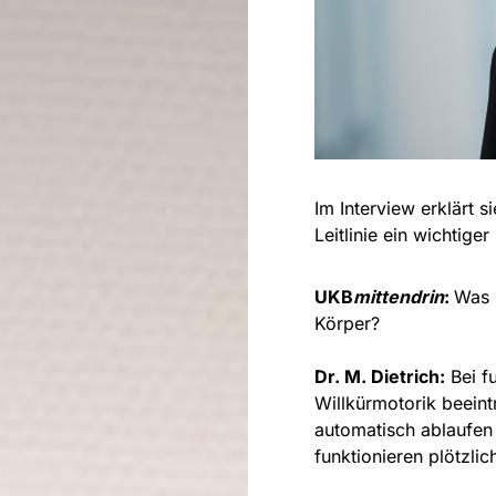
Im Interview erklärt 
Leitlinie ein wichtiger 
UKB
mittendrin
:
Was 
Körper?
Dr. M. Dietrich:
Bei f
Willkürmotorik beein
automatisch ablaufen
funktionieren plötzlic