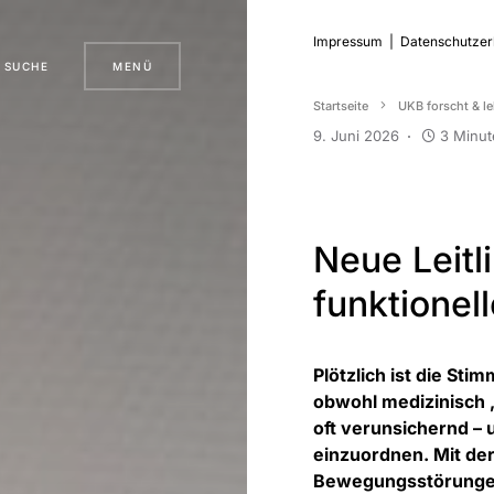
Impressum
|
Datenschutzer
SUCHE
MENÜ
Startseite
UKB forscht & le
9. Juni 2026
3 Minut
Neue Leitli
funktione
Plötzlich ist die St
obwohl medizinisch „
oft verunsichernd – 
einzuordnen. Mit de
Bewegungsstörungen