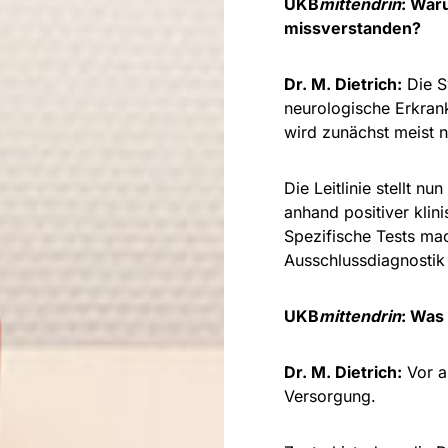
UKB
mittendrin
: War
missverstanden?
Dr. M. Dietrich:
Die S
neurologische Erkran
wird zunächst meist n
Die Leitlinie stellt n
anhand positiver klin
Spezifische Tests mac
Ausschlussdiagnostik 
UKB
mittendrin
: Was 
Dr. M. Dietrich:
Vor al
Versorgung.