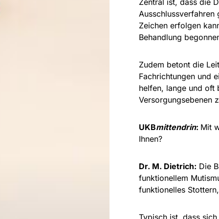
Zentral ist, dass die
Ausschlussverfahren g
Zeichen erfolgen kan
Behandlung begonne
Zudem betont die Lei
Fachrichtungen und e
helfen, lange und oft
Versorgungsebenen z
UKB
mittendrin
:
Mit 
Ihnen?
Dr. M. Dietrich:
Die Ba
funktionellem Mutism
funktionelles Stotter
Typisch ist, dass sic