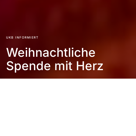
UKB INFORMIERT
Weihnachtliche
Spende mit Herz
Impressum
|
Datenschutzerklärung
|
Barrierefreiheit
DUNKEL
Startseite
UKB informiert
23. Dezember 2024
1 Minute Lesezeit
Keine Kommentare