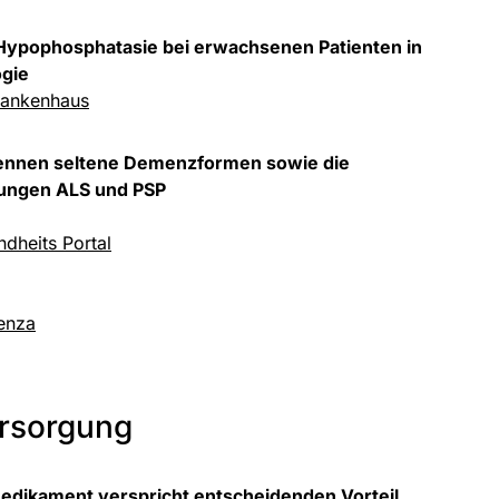
Hypophosphatasie bei erwachsenen Patienten in
gie
ankenhaus
ennen seltene Demenzformen sowie die
ungen ALS und PSP
dheits Portal
enza
ersorgung
dikament verspricht entscheidenden Vorteil