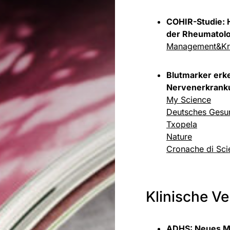
COHIR-Studie: 
der Rheumatolo
Management&Kr
Blutmarker erk
Nervenerkrank
My Science
Deutsches Gesun
Txopela
Nature
Cronache di Sci
Klinische V
ADHS: Neues Me