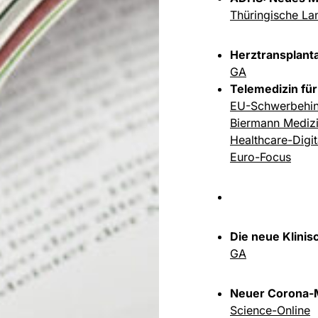
Thüringische La
Herztransplant
GA
Telemedizin fü
EU-Schwerbehi
Biermann Mediz
Healthcare-Digit
Euro-Focus
Die neue Klini
GA
Neuer Corona-
Science-Online