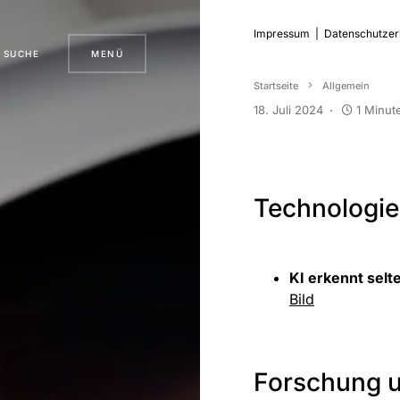
Impressum
|
Datenschutzer
SUCHE
MENÜ
Startseite
Allgemein
18. Juli 2024
1 Minut
Technologie
KI erkennt sel
Bild
Forschung u