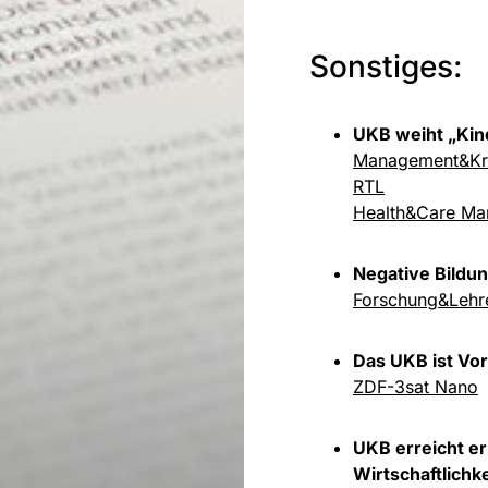
Sonstiges:
UKB weiht „Ki
Management&Kr
RTL
Health&Care M
Negative Bildun
Forschung&Lehr
Das UKB ist Vor
ZDF-3sat Nano
UKB erreicht er
Wirtschaftlichke