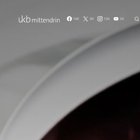
14K
3K
13K
2K