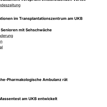
ndeszeitung
ationen im Transplantationszentrum am UKB
r Senioren mit Sehschwäche
nderung
in
al
sche-Pharmakologische Ambulanz rät
Massentest am UKB entwickelt