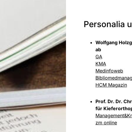
Personalia 
Wolfgang Holzg
ab
GA
KMA
Medinfoweb
Bibliomedmanag
HCM Magazin
Prof. Dr. Dr. Ch
für Kieferortho
Management&Kr
zm online