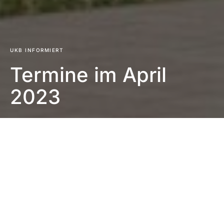
UKB INFORMIERT
Termine im April
2023
Impressum
|
Datenschutzerklärung
|
Barrierefreiheit
DUNKEL
Startseite
UKB informiert
6. April 2023
1 Minute Lesezeit
Keine Kommentare