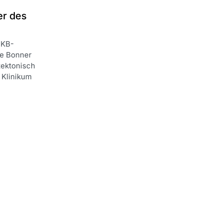
er des
UKB-
ie Bonner
tektonisch
 Klinikum