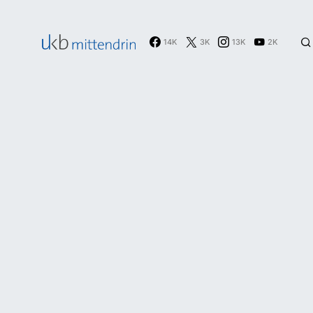
14K
3K
13K
2K