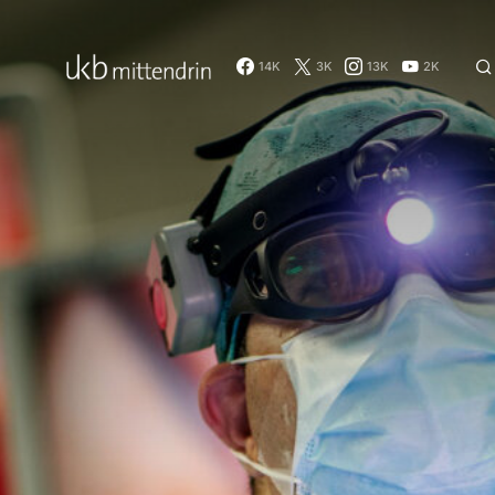
14K
3K
13K
2K