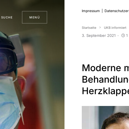
Impressum
|
Datenschutzer
SUCHE
MENÜ
Startseite
UKB informiert
3. September 2021
1
Moderne m
Behandlun
Herzklapp