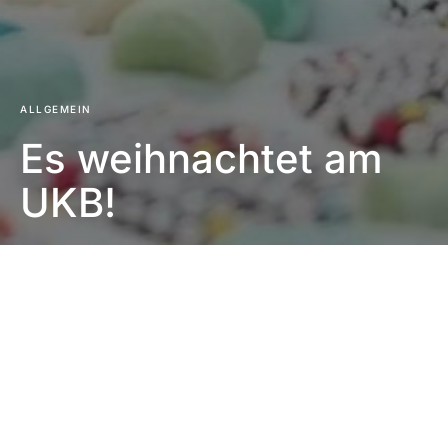
ALLGEMEIN
Es weihnachtet am
UKB!
Impressum
|
Datenschutzerklärung
|
Barrierefreiheit
DUNKEL
Startseite
Allgemein
19. Dezember 2023
1 Minute Lesezeit
Keine Kommentare