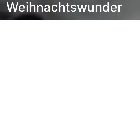
Weihnachtswunder
Impressum
|
Datenschutzerklärung
|
Barrierefreiheit
DUNKEL
Startseite
UKB informiert
23. Dezember 2024
2 Minuten Lesezeit
Keine Kommentare
Mehrere Tausend
Organspendeausweise
verteilt: Gemeinsame
Organspende-Aktion der