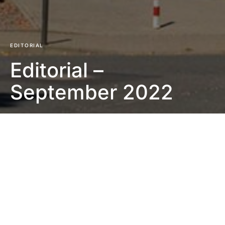
EDITORIAL
Editorial –
September 2022
Impressum
|
Datenschutzerklärung
|
Barrierefreiheit
DUNKEL
Startseite
Editorial
30. September 2022
1 Minute Lesezeit
Keine Kommentare