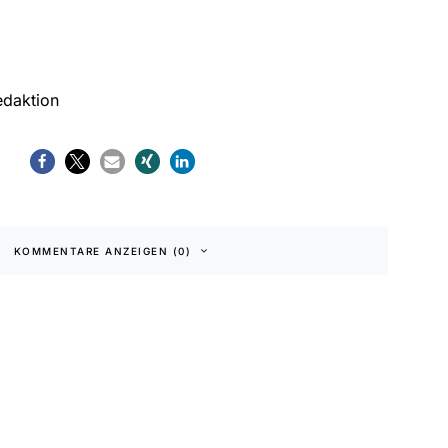
edaktion
KOMMENTARE ANZEIGEN (0)
klärung
|
Barrierefreiheit
te Lesezeit
Keine Kommentare
DUNKEL