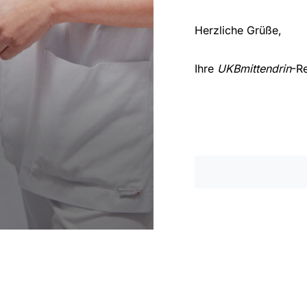
Herzliche Grüße,
Ihre
UKBmittendrin
-R
Impressum
|
Datenschutzer
10. Juni 2025
1 Minu