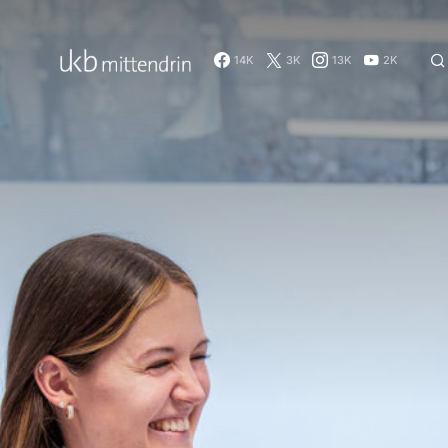
14K
3K
13K
2K