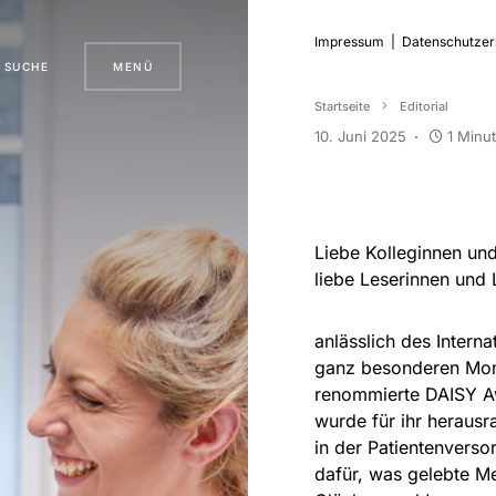
Impressum
|
Datenschutzer
SUCHE
MENÜ
Startseite
Editorial
10. Juni 2025
1 Minu
Liebe Kolleginnen und
liebe Leserinnen und 
anlässlich des Intern
ganz besonderen Mom
renommierte DAISY Aw
wurde für ihr heraus
in der Patientenverso
dafür, was gelebte Me