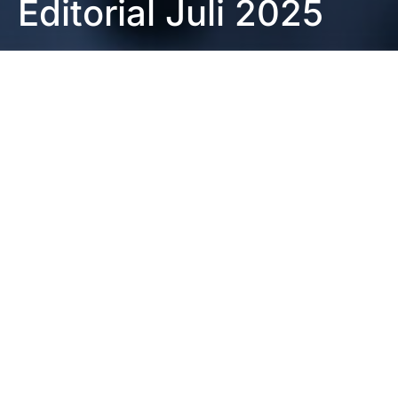
Editorial Juli 2025
Impressum
|
Datenschutzerklärung
|
Barrierefreiheit
DUNKEL
Startseite
Editorial
12. August 2025
1 Minute Lesezeit
Keine Kommentare
Liebe Kolleginnen und Kollegen,
zwei langjährige Kolleg*innen verabschieden sich
nach Jahrzehnten voller Engagement, Fachwissen
und Herzblut:
Prof. Søren Jepsen
, Direktor der
Poliklinik für Parodontologie, Zahnerhaltung und
Präventive Zahnheilkunde, geht in den Ruhestand –