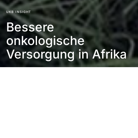
UKB INSIGHT
Bessere
onkologische
Versorgung in Afrika
Impressum
|
Datenschutzerklärung
|
Barrierefreiheit
DUNKEL
Startseite
UKB insight
10. Juni 2025
3 Minuten Lesezeit
Keine Kommentare