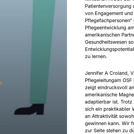
Patientenversorgung 
von Engagement und
Pflegefachpersonen“ 
Pflegeentwicklung am
amerikanischen Partn
Gesundheitswesen sow
Entwicklungspotentia
zu lernen.
Jennifer A Croland, V
Pflegeleitungam OSF 
zeigt eindrucksvoll a
amerikanische Magnet
adaptierbar ist. Trot
sich ein praktikabler
an Attraktivität sowoh
gewinnen kann. Wir f
zur Seite stehen zu d