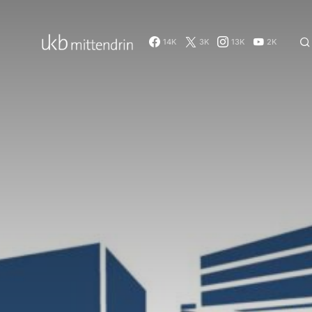
14K
3K
13K
2K