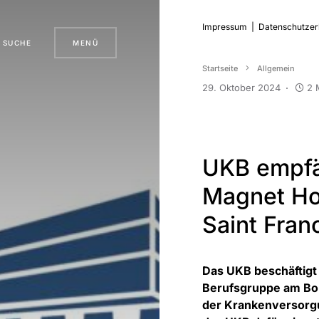
Impressum
|
Datenschutzer
SUCHE
MENÜ
Startseite
Allgemein
29. Oktober 2024
2 
UKB empfä
Magnet Ho
Saint Fran
Das UKB beschäftigt 
Berufsgruppe am Bon
der Krankenversorgu