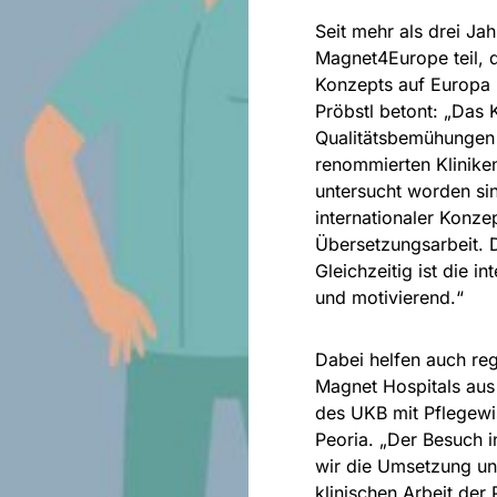
Seit mehr als drei Ja
Magnet4Europe teil, 
Konzepts auf Europa 
Pröbstl betont: „Das 
Qualitätsbemühungen m
renommierten Klinike
untersucht worden si
internationaler Konz
Übersetzungsarbeit. 
Gleichzeitig ist die 
und motivierend.“
Dabei helfen auch reg
Magnet Hospitals aus
des UKB mit Pflegewi
Peoria. „Der Besuch i
wir die Umsetzung un
klinischen Arbeit der