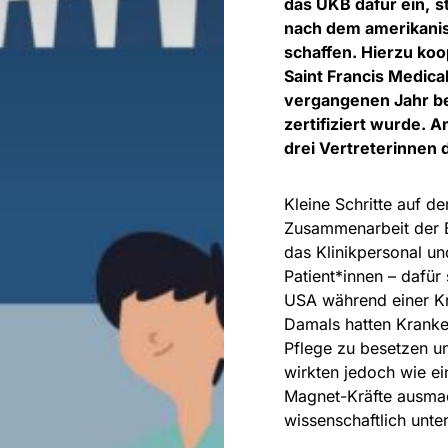
das UKB dafür ein,
s
nach dem amerikanis
schaffen. Hierzu koo
Saint Francis Medica
vergangenen Jahr be
zertifiziert wurde. 
drei Vertreterinnen 
Kleine Schritte auf 
Zusammenarbeit der B
das Klinikpersonal un
Patient*innen – dafür
USA während einer Kr
Damals hatten Kranke
Pflege zu besetzen und
wirkten jedoch wie e
Magnet-Kräfte ausmac
wissenschaftlich unte