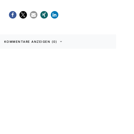
KOMMENTARE ANZEIGEN (0)
klärung
|
Barrierefreiheit
Minuten Lesezeit
Keine Kommentare
DUNKEL