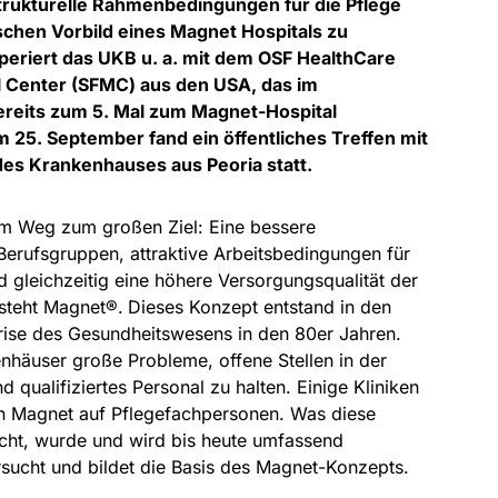
trukturelle Rahmenbedingungen für die Pflege
chen Vorbild eines Magnet Hospitals zu
periert das UKB u. a. mit dem OSF HealthCare
l Center (SFMC) aus den USA, das im
reits zum 5. Mal zum Magnet-Hospital
Am 25. September fand ein öffentliches Treffen mit
des Krankenhauses aus Peoria statt.
dem Weg zum großen Ziel: Eine bessere
erufsgruppen, attraktive Arbeitsbedingungen für
d gleichzeitig eine höhere Versorgungsqualität der
 steht Magnet®.
Dieses Konzept entstand in den
ise des Gesundheitswesens in den 80er Jahren.
nhäuser große Probleme, offene Stellen in der
 qualifiziertes Personal zu halten. Einige Kliniken
in Magnet auf Pflegefachpersonen. Was diese
ht, wurde und wird bis heute umfassend
rsucht und bildet die Basis des Magnet-Konzepts.