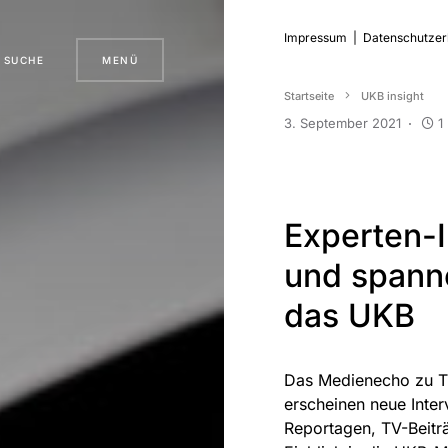
Impressum
|
Datenschutzer
SUCHE
MENÜ
Startseite
UKB insight
3. September 2021
1
Experten-I
und spann
das UKB
Das Medienecho zu T
erscheinen neue Inter
Reportagen, TV-Beitr