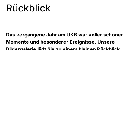
Rückblick
Das vergangene Jahr am UKB war voller schöner
Momente und besonderer Ereignisse. Unsere
Bildergalerie lädt Sie zu einem kleinen Rückblick
ein: zwölf Monate – zwölf Highlights.
März
ür
t
In jedem Jahr veranstaltet der Vorstand