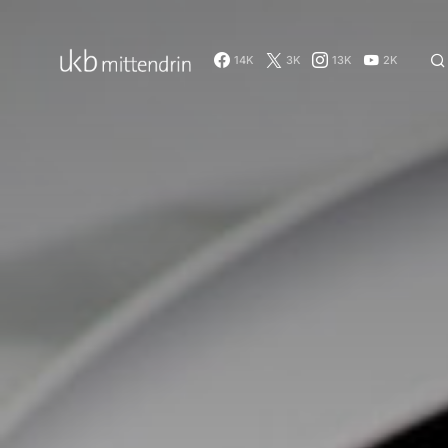
14K
3K
13K
2K