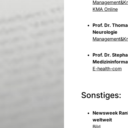
Management&Kr
KMA Online
Prof. Dr. Thoma
Neurologie
Management&Kr
Prof. Dr. Stepha
Medizininforma
E-health-com
Sonstiges:
Newsweek Ranki
weltweit
Bild