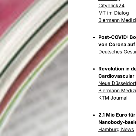
Cityblick24
MT im Dialog
Biermann Mediz
Post-COVID: B
von Corona auf
Deutsches Gesun
Revolution in d
Cardiovascular
Neue Düsseldorf
Biermann Mediz
KTM Journal
2,1 Mio Euro fü
Nanobody-basie
Hamburg News