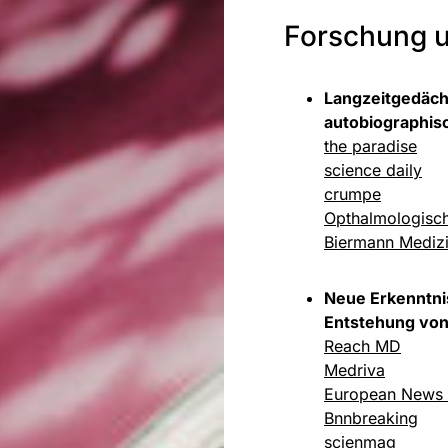
Forschung u
Langzeitgedäc
autobiographis
the paradise
science daily
crumpe
Opthalmologisch
Biermann Mediz
Neue Erkenntn
Entstehung von
Reach MD
Medriva
European News
Bnnbreaking
scienmag