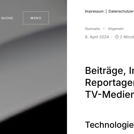
Impressum
|
Datenschutzer
SUCHE
MENÜ
Startseite
Allgemein
9. April 2024
2 Minut
Beiträge, 
Reportagen
TV-Medie
Technologie