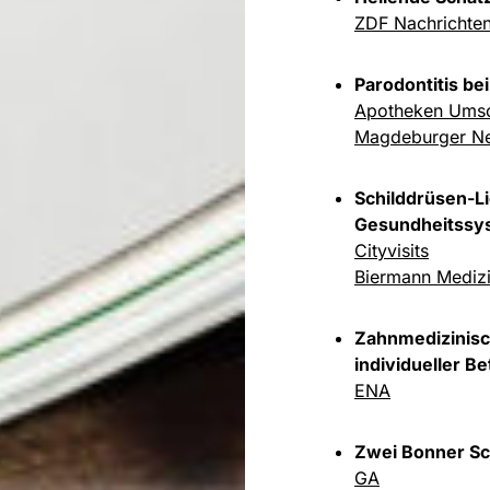
ZDF Nachrichte
Parodontitis be
Apotheken Ums
Magdeburger N
Schilddrüsen-L
Gesundheitssy
Cityvisits
Biermann Mediz
Zahnmedizinisc
individueller B
ENA
Zwei Bonner Sch
GA