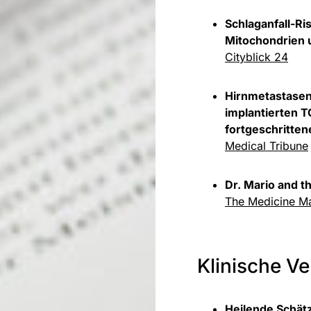
Schlaganfall-Ris
Mitochondrien 
Cityblick 24
Hirnmetastasen
implantierten T
fortgeschritte
Medical Tribune
Dr. Mario and t
The Medicine M
Klinische V
Heilende Schätz