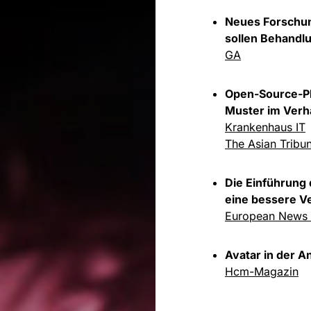
Neues Forschun
sollen Behandl
GA
Open-Source-Pla
Muster im Verh
Krankenhaus IT
The Asian Tribu
Die Einführung 
eine bessere V
European News
Avatar in der A
Hcm-Magazin