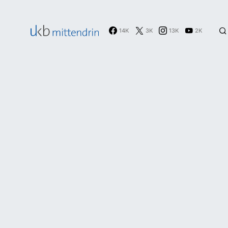
14K
3K
13K
2K