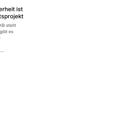
rheit ist
sprojekt
B stellt
gibt es
e
t.…