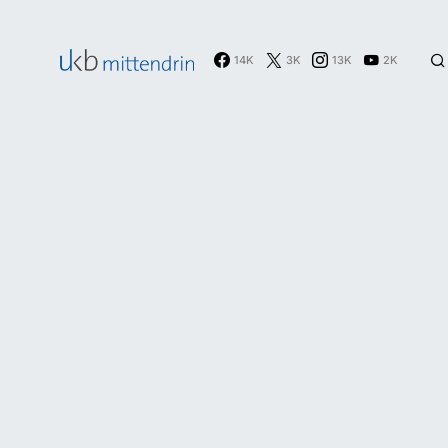
14K
3K
13K
2K