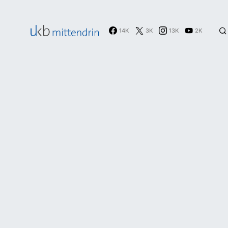
14K
3K
13K
2K