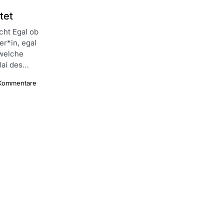
tet
ht Egal ob
r*in, egal
 welche
Mai des…
Kommentare