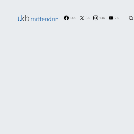
14K
3K
13K
2K