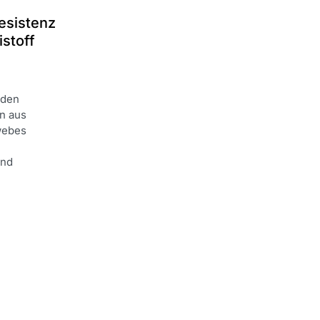
esistenz
stoff
nden
in aus
webes
und