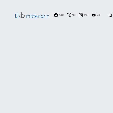
14K
3K
13K
2K