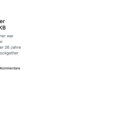
er
UKB
her war
er
er 26 Jahre
lockgether
 Kommentare