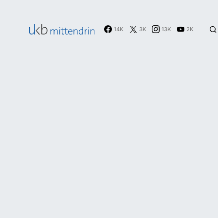
14K
3K
13K
2K