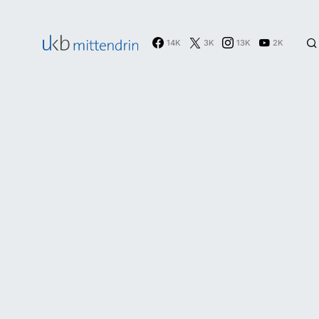
14K
3K
13K
2K