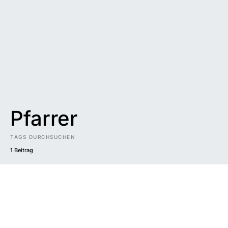
Pfarrer
TAGS DURCHSUCHEN
1 Beitrag
Impressum
|
Datenschutzerklärung
|
Barrierefreiheit
DUNKEL