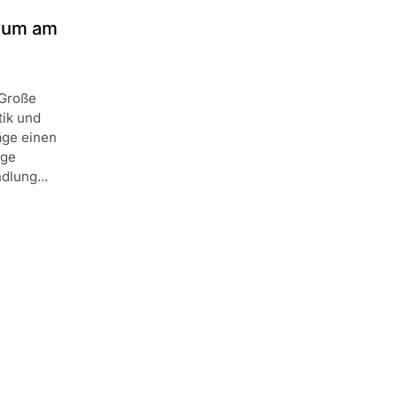
uium am
Große
tik und
äge einen
ige
dlung...