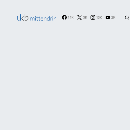
14K
3K
13K
2K