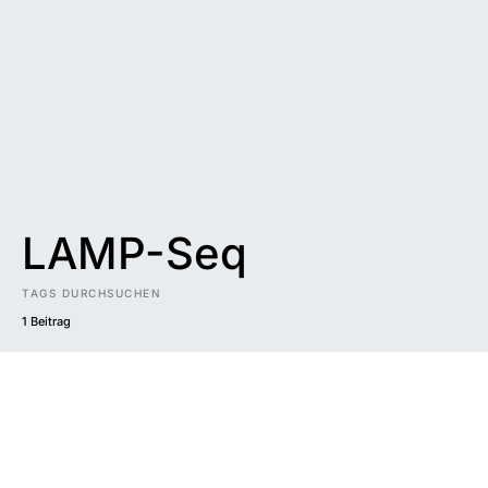
LAMP-Seq
TAGS DURCHSUCHEN
1 Beitrag
Impressum
|
Datenschutzerklärung
|
Barrierefreiheit
DUNKEL