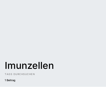
Imunzellen
TAGS DURCHSUCHEN
1 Beitrag
Impressum
|
Datenschutzerklärung
|
Barrierefreiheit