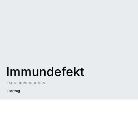
Immundefekt
TAGS DURCHSUCHEN
1 Beitrag
Impressum
|
Datenschutzerklärung
|
Barrierefreiheit
DUNKEL