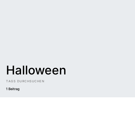
Halloween
TAGS DURCHSUCHEN
1 Beitrag
Impressum
|
Datenschutzerklärung
|
Barrierefreiheit
DUNKEL