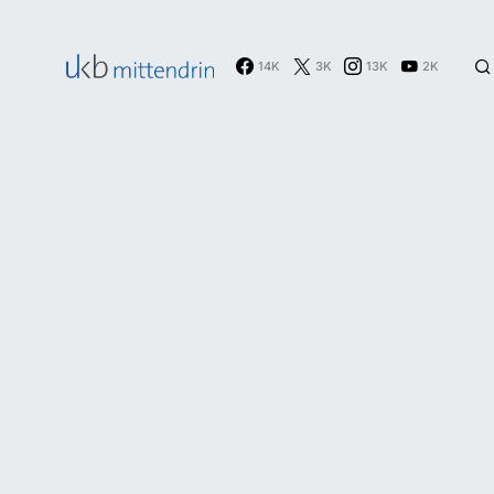
14K
3K
13K
2K