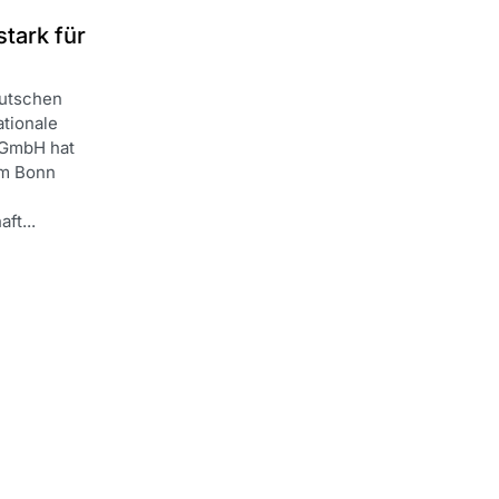
tark für
utschen
ationale
 GmbH hat
um Bonn
ft...