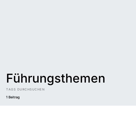
Führungsthemen
TAGS DURCHSUCHEN
1 Beitrag
Impressum
|
Datenschutzerklärung
|
Barrierefreiheit