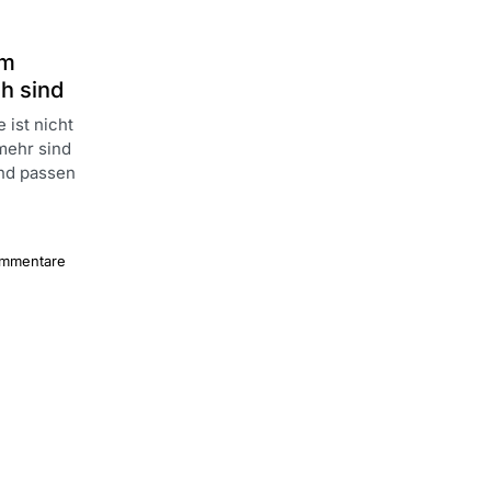
im
h sind
 ist nicht
lmehr sind
und passen
ommentare