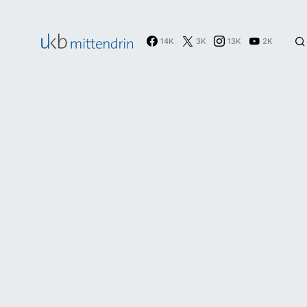
14K
3K
13K
2K