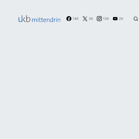
14K
3K
13K
2K