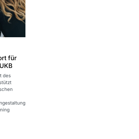
rt für
 UKB
t des
tützt
ischen
ngestaltung
rning