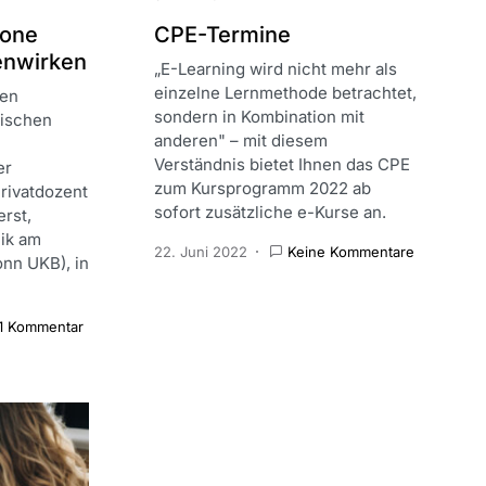
hone
CPE-Termine
enwirken
„E-Learning wird nicht mehr als
einzelne Lernmethode betrachtet,
ten
sondern in Kombination mit
nischen
anderen" – mit diesem
Verständnis bietet Ihnen das CPE
er
zum Kursprogramm 2022 ab
Privatdozent
sofort zusätzliche e-Kurse an.
erst,
nik am
22. Juni 2022
Keine Kommentare
onn UKB), in
1 Kommentar