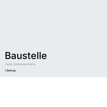
Baustelle
TAGS DURCHSUCHEN
1 Beitrag
Impressum
|
Datenschutzerklärung
|
Barrierefreiheit
DUNKEL