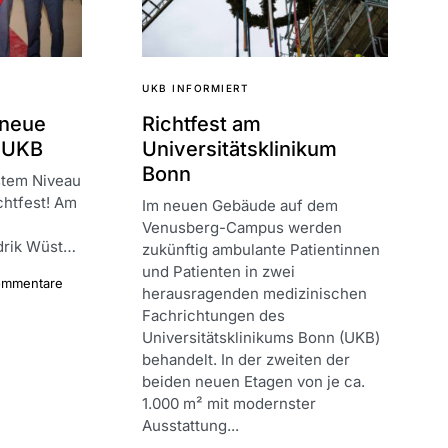
UKB INFORMIERT
 neue
Richtfest am
 UKB
Universitätsklinikum
Bonn
stem Niveau
chtfest! Am
Im neuen Gebäude auf dem
e
Venusberg-Campus werden
drik Wüst…
zukünftig ambulante Patientinnen
und Patienten in zwei
ommentare
herausragenden medizinischen
Fachrichtungen des
Universitätsklinikums Bonn (UKB)
behandelt. In der zweiten der
beiden neuen Etagen von je ca.
1.000 m² mit modernster
Ausstattung...