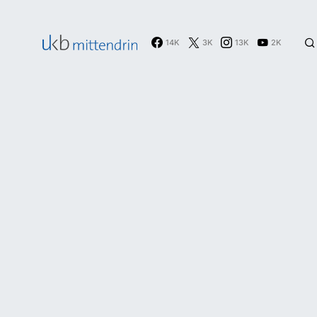
14K
3K
13K
2K