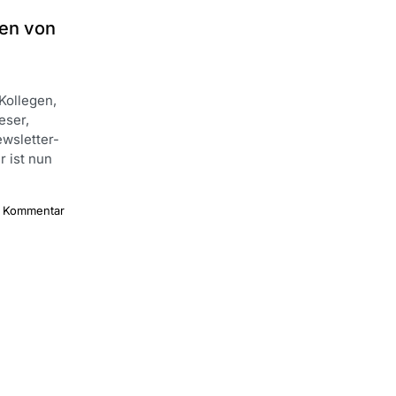
en von
Kollegen,
eser,
ewsletter-
 ist nun
1 Kommentar