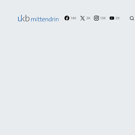
14K
3K
13K
2K