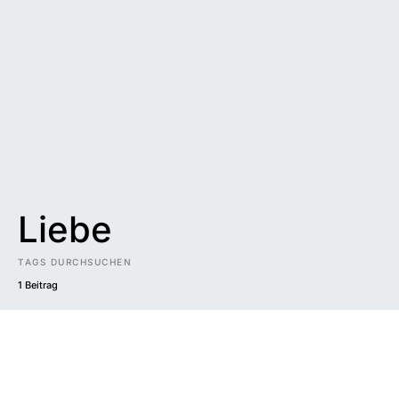
Liebe
TAGS DURCHSUCHEN
1 Beitrag
Impressum
|
Datenschutzerklärung
|
Barrierefreiheit