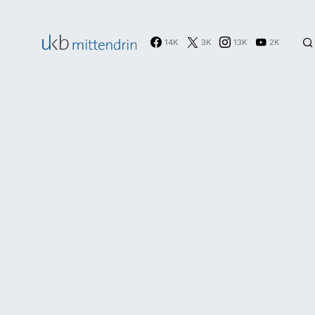
14K
3K
13K
2K