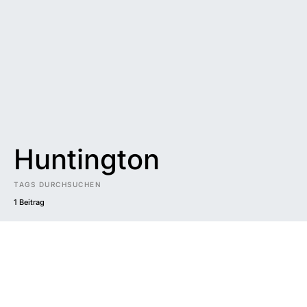
Huntington
TAGS DURCHSUCHEN
1 Beitrag
Impressum
|
Datenschutzerklärung
|
Barrierefreiheit
DUNKEL