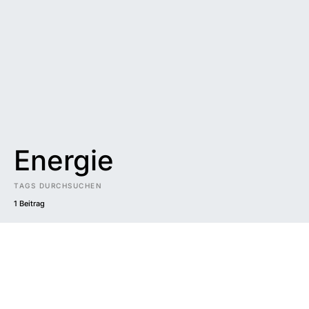
Energie
TAGS DURCHSUCHEN
1 Beitrag
Impressum
|
Datenschutzerklärung
|
Barrierefreiheit
DUNKEL