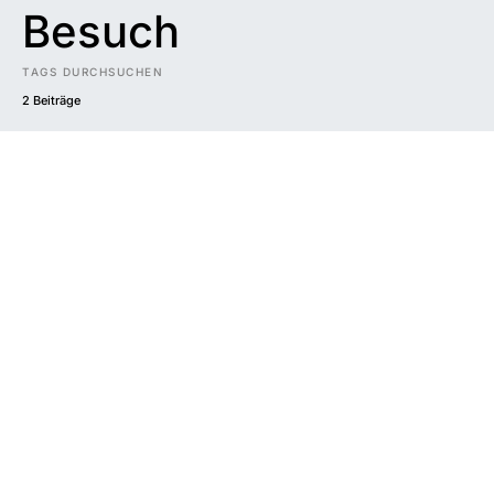
Besuch
TAGS DURCHSUCHEN
2 Beiträge
Impressum
|
Datenschutzerklärung
|
Barrierefreiheit
DUNKEL