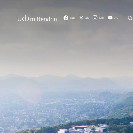
14K
3K
13K
2K