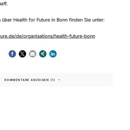
aft.
 über Health for Future in Bonn finden Sie unter:
ure.de/de/organisations/health-future-bonn
KOMMENTARE ANZEIGEN (1)
klärung
|
Barrierefreiheit
ten Lesezeit
Keine Kommentare