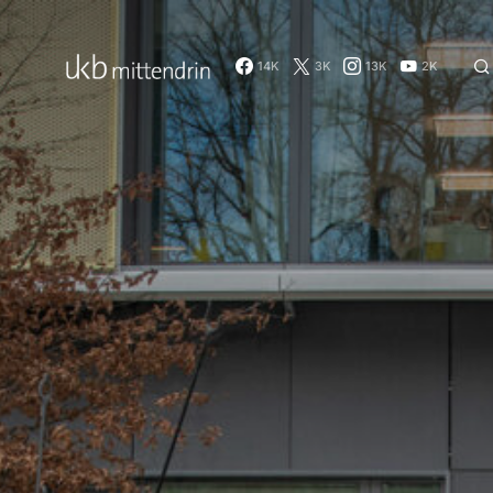
14K
3K
13K
2K