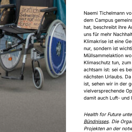
Naemi Tichelmann von 
dem Campus gemeinsa
hat, beschreibt ihre A
uns für mehr Nachhalt
Klimakrise ist eine G
nur, sondern ist wicht
Müllsammelaktion woll
Klimaschutz tun, zum 
achtsam ist: sei es 
nächsten Urlaubs. Da
ist, sehen wir in der
vielversprechende Op
damit auch Luft- und
Health for Future unte
Bündnisses
.
Die Organ
Projekten an der not