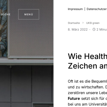
Impressum
|
Datenschutzer
SUCHE
MENÜ
Startseite
UKB green
8. März 2022
2 Minu
Wie Health 
Zeichen a
Oft ist es die Bequeml
und zu wirtschaften.
zerstören unsere Leb
Future
setzt sich für
bei uns am Universit