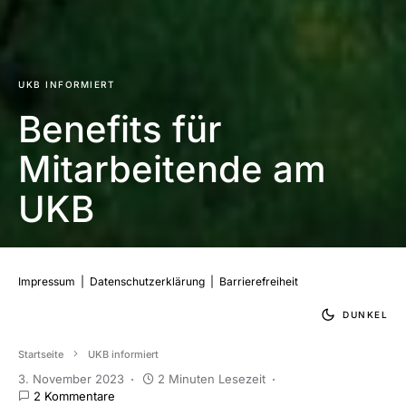
UKB INFORMIERT
Benefits für
Mitarbeitende am
UKB
Impressum
|
Datenschutzerklärung
|
Barrierefreiheit
DUNKEL
Startseite
UKB informiert
3. November 2023
2 Minuten Lesezeit
2 Kommentare