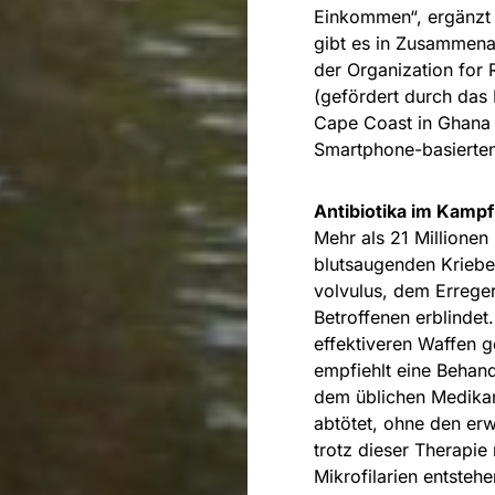
Einkommen“, ergänzt K
gibt es in Zusammenar
der Organization for
(gefördert durch das 
Cape Coast in Ghana e
Smartphone-basierten 
Antibiotika im Kampf
Mehr als 21 Millionen
blutsaugenden Krieb
volvulus, dem Erreger 
Betroffenen erblinde
effektiveren Waffen 
empfiehlt eine Behand
dem üblichen Medika
abtötet, ohne den e
trotz dieser Therapie
Mikrofilarien entsteh