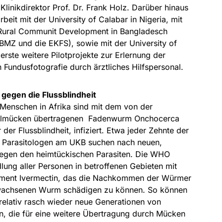
linikdirektor Prof. Dr. Frank Holz. Darüber hinaus
beit mit der University of Calabar in Nigeria, mit
 Rural Communit Development in Bangladesch
BMZ und die EKFS), sowie mit der University of
rste weitere Pilotprojekte zur Erlernung der
Fundusfotografie durch ärztliches Hilfspersonal.
 gegen die Flussblindheit
 Menschen in Afrika sind mit dem von der
elmücken übertragenen Fadenwurm Onchocerca
der Flussblindheit, infiziert. Etwa jeder Zehnte der
t. Parasitologen am UKB suchen nach neuen,
gegen den heimtückischen Parasiten. Die WHO
lung aller Personen in betroffenen Gebieten mit
ment Ivermectin, das die Nachkommen der Würmer
rwachsenen Wurm schädigen zu können. So können
 relativ rasch wieder neue Generationen von
en, die für eine weitere Übertragung durch Mücken