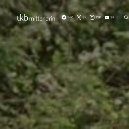
14K
3K
13K
2K