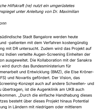
he Hilfskraft (re) nutzt ein umgerüstetes
spiegel unter Anleitung von Dr. Maximilian
Bonn
 südindische Stadt Bangalore werden heute
 und -patienten mit dem Verfahren kostengünstig
ung mit DR untersucht. Zudem wird das Projekt auf
z Indien verteilte Augen-Screening Einheiten der
on ausgeweitet. Die Kollaboration mit der Sanakra
n wird durch das Bundesministerium für
mmenarbeit und Entwicklung (BMZ), die Else Kröner-
KFS) und Novartis gefördert. Der Vision, das
Screening-Konzept auch auf andere Schwellen- und
u übertragen, ist die Augenklinik am UKB auch
gekommen. „Durch die einfache Handhabung dieses
zes besteht über dieses Projekt hinaus Potential
zung in Ländern mit niedrigem oder mittlerem