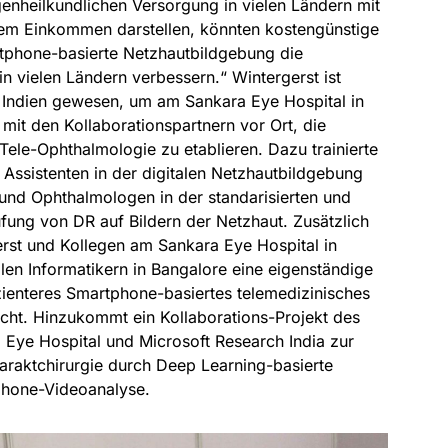
enheilkundlichen Versorgung in vielen Ländern mit
gem Einkommen darstellen, könnten kostengünstige
tphone-basierte Netzhautbildgebung die
in vielen Ländern verbessern.“ Wintergerst ist
n Indien gewesen, um am Sankara Eye Hospital in
it den Kollaborationspartnern vor Ort, die
ele-Ophthalmologie zu etablieren. Dazu trainierte
Assistenten in der digitalen Netzhautbildgebung
nd Ophthalmologen in der standarisierten und
fung von DR auf Bildern der Netzhaut. Zusätzlich
erst und Kollegen am Sankara Eye Hospital in
alen Informatikern in Bangalore eine eigenständige
zienteres Smartphone-basiertes telemedizinisches
cht. Hinzukommt ein Kollaborations-Projekt des
Eye Hospital und Microsoft Research India zur
araktchirurgie durch Deep Learning-basierte
phone-Videoanalyse.