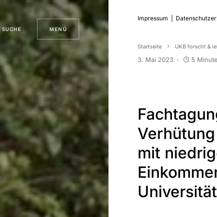
Impressum
|
Datenschutzer
SUCHE
MENÜ
Startseite
UKB forscht & le
3. Mai 2023
5 Minute
Fachtagun
Verhütung 
mit niedri
Einkommen
Universitä