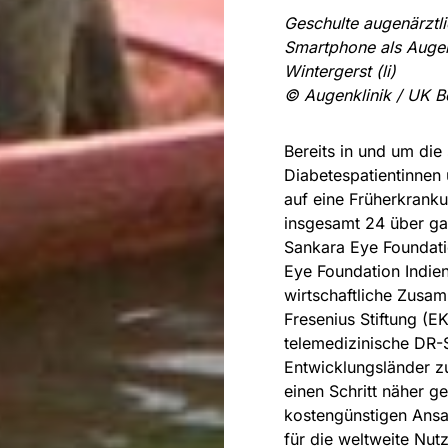
Geschulte augenärztlic
Smartphone als Augen
Wintergerst (li)
© Augenklinik / UK 
Bereits in und um die
Diabetespatientinnen
auf eine Früherkrank
insgesamt 24 über gan
Sankara Eye Foundati
Eye Foundation Indie
wirtschaftliche Zusa
Fresenius Stiftung (E
telemedizinische DR-
Entwicklungsländer z
einen Schritt näher 
kostengünstigen Ansat
für die weltweite Nut