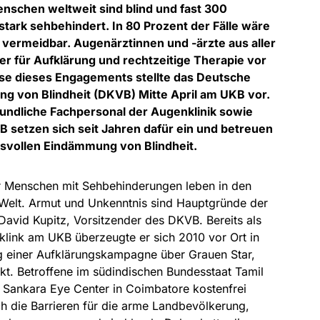
nschen weltweit sind blind und fast 300
tark sehbehindert. In 80 Prozent der Fälle wäre
 vermeidbar. Augenärztinnen und -ärzte aus aller
er für Aufklärung und rechtzeitige Therapie vor
sse dieses Engagements stellte das Deutsche
ng von Blindheit (DKVB) Mitte April am UKB vor.
undliche Fachpersonal der Augenklinik sowie
 setzen sich seit Jahren dafür ein und betreuen
gsvollen Eindämmung von Blindheit.
r Menschen mit Sehbehinderungen leben in den
Welt. Armut und Unkenntnis sind Hauptgründe der
 David Kupitz, Vorsitzender des DKVB. Bereits als
link am UKB überzeugte er sich 2010 vor Ort in
lg einer Aufklärungskampagne über Grauen Star,
kt. Betroffene im südindischen Bundesstaat Tamil
Sankara Eye Center in Coimbatore kostenfrei
h die Barrieren für die arme Landbevölkerung,