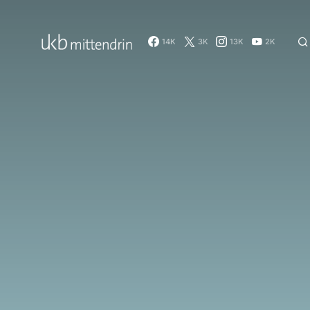
14K
3K
13K
2K