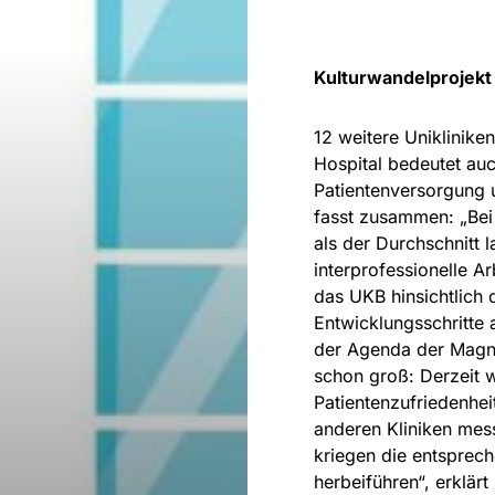
Kulturwandelprojekt
12 weitere Uniklinike
Hospital bedeutet auc
Patientenversorgung 
fasst zusammen: „Bei 
als der Durchschnitt 
interprofessionelle A
das UKB hinsichtlich
Entwicklungsschritte 
der Agenda der Magne
schon groß: Derzeit w
Patientenzufriedenhei
anderen Kliniken mess
kriegen die entsprec
herbeiführen“, erklä