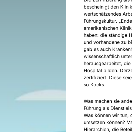
bescheinigt den Klin
wertschätzendes Arbei
Führungskultur. „Ende
amerikanischen Klinik
haben: die ständige 
und vorhandene zu bi
gab es auch Krankenh
wissenschaftlich unte
herausgearbeitet, die
Hospital bilden. Derz
zertifiziert. Diese se
so Kocks.
Was machen sie ander
Führung als Dienstlei
Was können wir tun, d
umsetzen können? Ma
Hierarchien, die Bete