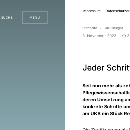
Impressum
|
Datenschutzer
SUCHE
MENÜ
Startseite
UKB insight
3. November 2023
3
Jeder Schritt
Seit nun mehr als ze
Pflegewissenschaftl
deren Umsetzung am 
konkrete Schritte u
am UKB ein Stück Rea
Die Zertifizierung a